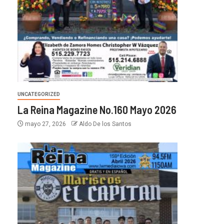
UNCATEGORIZED
La Reina Magazine No.160 Mayo 2026
mayo 27, 2026
Aldo De los Santos