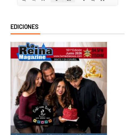
EDICIONES