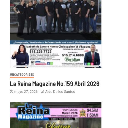
UNCATEGORIZED
La Reina Magazine No.159 Abril 2026
mayo 27, 2026
Aldo De los Santos