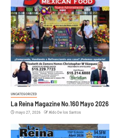
UNCATEGORIZED
La Reina Magazine No.160 Mayo 2026
mayo 27, 2026
Aldo De los Santos