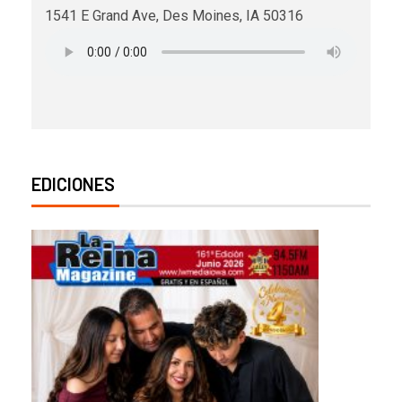
1541 E Grand Ave, Des Moines, IA 50316
EDICIONES